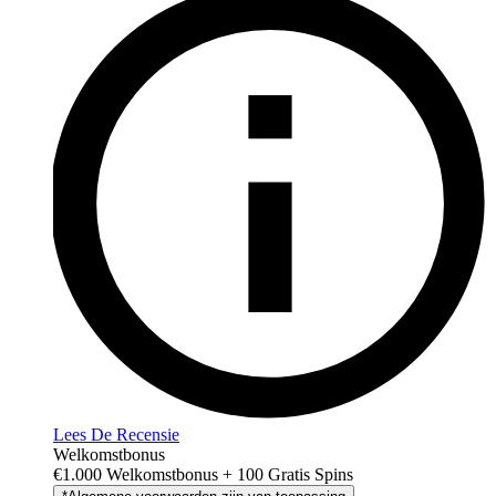
Lees De Recensie
Welkomstbonus
€1.000 Welkomstbonus + 100 Gratis Spins