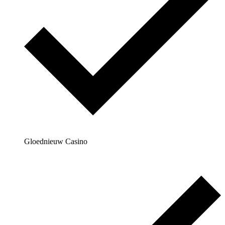
Gloednieuw Casino