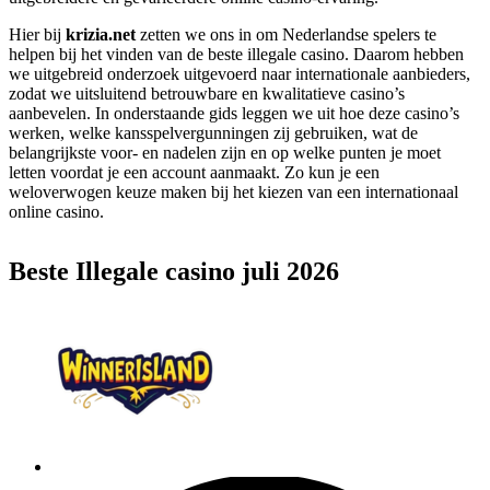
Hier bij
krizia.net
zetten we ons in om Nederlandse spelers te
helpen bij het vinden van de beste illegale casino. Daarom hebben
we uitgebreid onderzoek uitgevoerd naar internationale aanbieders,
zodat we uitsluitend betrouwbare en kwalitatieve casino’s
aanbevelen. In onderstaande gids leggen we uit hoe deze casino’s
werken, welke kansspelvergunningen zij gebruiken, wat de
belangrijkste voor- en nadelen zijn en op welke punten je moet
letten voordat je een account aanmaakt. Zo kun je een
weloverwogen keuze maken bij het kiezen van een internationaal
online casino.
Beste Illegale casino juli 2026