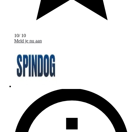
10/ 10
Meld je nu aan